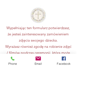
Wypełniając ten formularz potwierdzasz,
że jesteś zainteresowany zamówieniem
zdjęcia swojego dziecka.
Wyrażasz również zgodę na robienie zdjęć
/ filmów podczas ceremonii, która może
obejmować Twoje dziecko.
Phone
Email
Facebook
Rozumiesz, że prawa autorskie do takich
zdjęć należą do zaangażowanego
fotografa.
Book Now Communion photos
SZCZEGÓŁY OFERTY